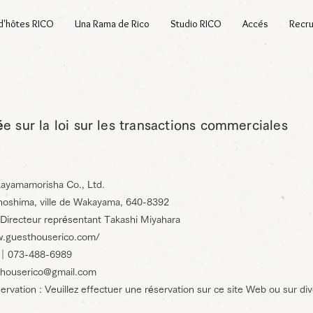
d'hôtes RICO
Una Rama de Rico
Studio RICO
Accés
Recr
e sur la loi sur les transactions commerciales
kayamamorisha Co., Ltd.
oshima, ville de Wakayama, 640-8392
 Directeur représentant Takashi Miyahara
w.guesthouserico.com/
 ｜073-488-6989
thouserico@gmail.com
rvation : Veuillez effectuer une réservation sur ce site Web ou sur div